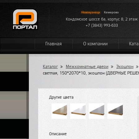
Новокузнецк
Кемерово
Кондомское шоссе 6а, корпус 8, 2 этаж
+7 (3843) 993-633
Главная
О компании
Ката
Каталог
»
Межкомнатные двери
»
Экошпон
»
светлая, 150*2070*10, экошпон (ДВЕРНЫЕ РЕШЕ
Другие цвета
Описание